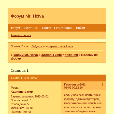
Форум Mr. Holva
Форум
Участники
Поиск
Регистрация
Войти
Активные темы
Привет, Гость!
Войдите
или
зарегистрируйтесь
.
»
Форум Mr. Holva
»
Жалобы и предложения
»
жалобы на
форум
Страница:
1
жалобы на форум
Поделиться
2011-
1
Роман
03-02 00:32:26
Администратор
если у вас есть притензии к
Зарегистрирован
: 2011-03-01
форуму, администраторам,
Приглашений:
0
модератаром или жалобы на
Сообщений:
5
пользователя пишите в этой
Уважение:
[+0/-0]
теме ник обидчика и мы
Позитив:
[+0/-0]