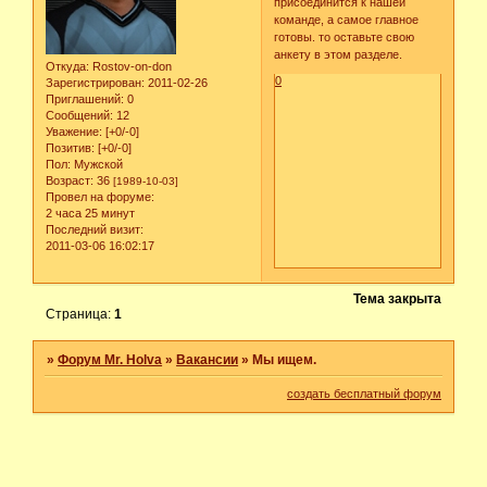
присоединится к нашей
команде, а самое главное
готовы. то оставьте свою
анкету в этом разделе.
Откуда:
Rostov-on-don
0
Зарегистрирован
: 2011-02-26
Приглашений:
0
Сообщений:
12
Уважение:
[+0/-0]
Позитив:
[+0/-0]
Пол:
Мужской
Возраст:
36
[1989-10-03]
Провел на форуме:
2 часа 25 минут
Последний визит:
2011-03-06 16:02:17
Тема закрыта
Страница:
1
»
Форум Mr. Holva
»
Вакансии
»
Мы ищем.
создать бесплатный форум