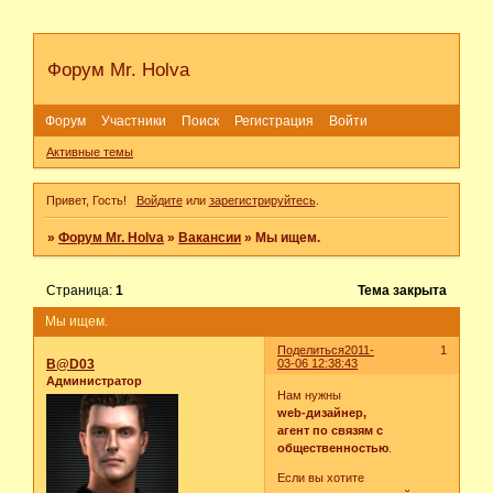
Форум Mr. Holva
Форум
Участники
Поиск
Регистрация
Войти
Активные темы
Привет, Гость!
Войдите
или
зарегистрируйтесь
.
»
Форум Mr. Holva
»
Вакансии
»
Мы ищем.
Страница:
1
Тема закрыта
Мы ищем.
Поделиться
2011-
1
B@D03
03-06 12:38:43
Администратор
Нам нужны
web-дизайнер,
агент по связям с
общественностью
.
Если вы хотите